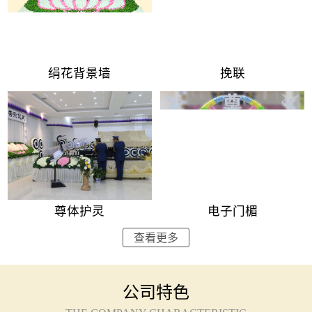
绢花背景墙
挽联
尊体护灵
电子门楣
查看更多
公司特色