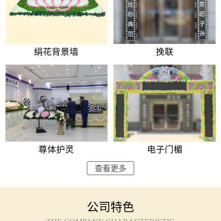
绢花背景墙
挽联
尊体护灵
电子门楣
查看更多
公司特色