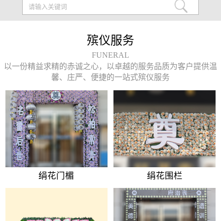
殡仪服务
FUNERAL
以一份精益求精的赤诚之心，以卓越的服务品质为客户提供温
馨、庄严、便捷的一站式殡仪服务
绢花门楣
绢花围栏