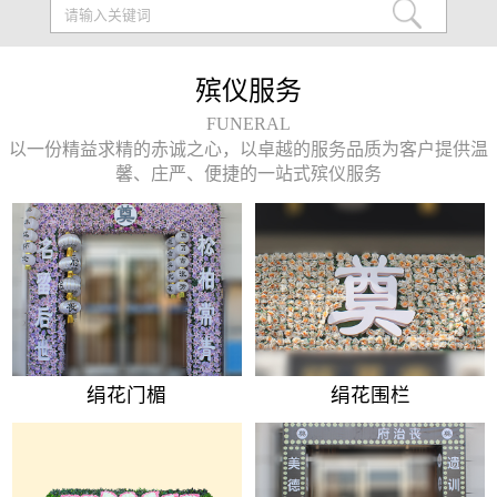
殡仪服务
FUNERAL
以一份精益求精的赤诚之心，以卓越的服务品质为客户提供温
馨、庄严、便捷的一站式殡仪服务
绢花门楣
绢花围栏