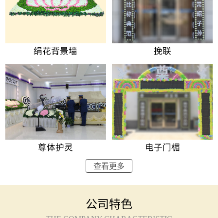
绢花背景墙
挽联
尊体护灵
电子门楣
查看更多
公司特色