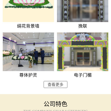
绢花背景墙
挽联
尊体护灵
电子门楣
查看更多
公司特色