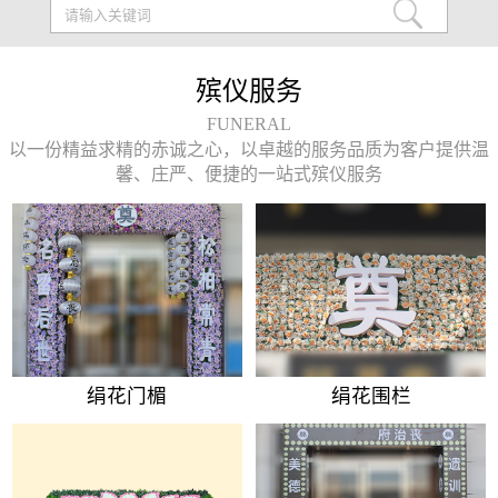
殡仪服务
FUNERAL
以一份精益求精的赤诚之心，以卓越的服务品质为客户提供温
馨、庄严、便捷的一站式殡仪服务
绢花门楣
绢花围栏